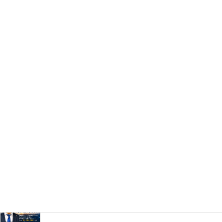
column
企業が成長する壁を越える鍵は「人」と「経営の原理原
則」
2026年7月30日
「AIは使うものではない。経営にビルトインしてこそ、
本当の価値を生み出す。」
2026年7月29日
AIは時短ツールではない。経営の中核に実装してこそ企
業は成長する。
2026年7月28日
学びは、成長を支える。
2026年7月27日