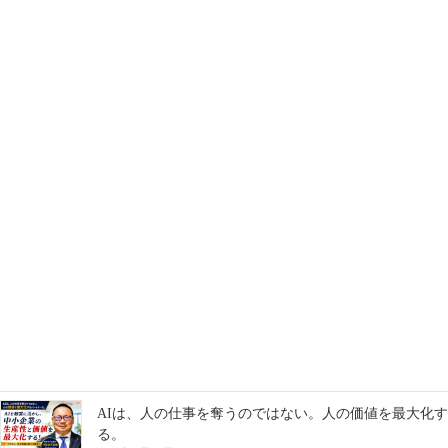
病院を守ることは、地域を守ること。AIと財務で社会イ
ンフラを支える。
2026年7月22日
企業の成長は、数字だけでは測れない。人の成長こそが
企業価値を高める。
2026年7月21日
「坂戸には何もない」と言わせない。地域の可能性を再
起動する
2026年7月16日
AIは、人の仕事を奪うのではない。人の価値を最大化す
る。