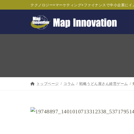
コ
ナ
テクノロジー×マーケティング×ファイナンスで中小企業にイ
ン
ビ
テ
ゲ
ン
ー
ツ
シ
へ
ョ
ス
ン
キ
に
ッ
移
トップページ
コラム
戦略うどん屋さん経営ゲーム
プ
動