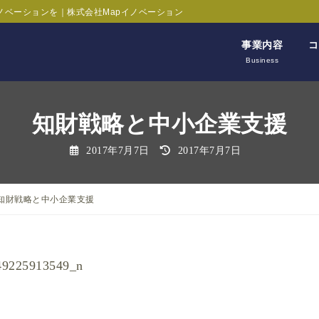
ノベーションを｜株式会社Mapイノベーション
事業内容
コ
Business
知財戦略と中小企業支援
最
2017年7月7日
2017年7月7日
終
更
新
日
時
知財戦略と中小企業支援
: