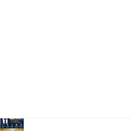
企業が成長する壁を越える鍵は「人」と「経営の原理原
則」
2026年7月30日
「AIは使うものではない。経営にビルトインしてこそ、
本当の価値を生み出す。」
2026年7月29日
AIは時短ツールではない。経営の中核に実装してこそ企
業は成長する。
2026年7月28日
学びは、成長を支える。
2026年7月27日