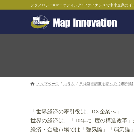
コ
ナ
テクノロジー×マーケティング×ファイナンスで中小企業にイ
ン
ビ
テ
ゲ
ン
ー
ツ
シ
へ
ョ
ス
ン
キ
に
ッ
移
トップページ
コラム
日経新聞記事を読んで【経済編
プ
動
「世界経済の牽引役は、DX企業へ」
世界の経済は、「10年に1度の構造改革
経済・金融市場では「強気論」「弱気論