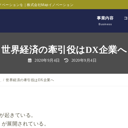
ノベーションを｜株式会社Mapイノベーション
事業内容
コ
Business
世界経済の牽引役はDX企業へ
最
2020年9月4日
2020年9月4日
終
更
新
日
時
】
世界経済の牽引役はDX企業へ
:
」が起きている。
」が展開されている。